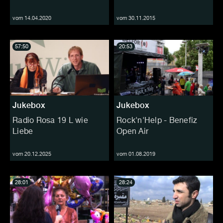
vom 14.04.2020
vom 30.11.2015
57:50
20:53
Jukebox
Jukebox
Radio Rosa 19 L wie
Rock'n'Help - Benefiz
Liebe
Open Air
vom 20.12.2025
vom 01.08.2019
28:01
28:24