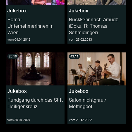
Jukebox
Jukebox
Roma-
Rückkehr nach Amûdê
UnternehmerInnen in
(Doku, R: Thomas
Wien
Schmidinger)
vom 04.04.2012
vom 25.02.2013
26:10
43:11
Jukebox
Jukebox
Rundgang durch das Stift
Salon nichtgrau /
Heiligenkreuz
Meltingpot
vom 30.04.2024
vom 21.12.2022