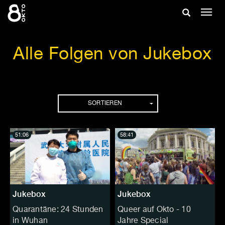
Zum
Suche
Navig
Inhalt
ein-/
springen
ein-/ausble
Alle Folgen von Jukebox
Folgen
SORTIEREN
51:06
58:41
Jukebox
Jukebox
Quarantäne: 24 Stunden
Queer auf Okto - 10
in Wuhan
Jahre Special