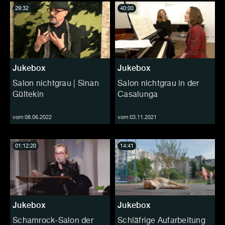
29:32
40:00
Jukebox
Jukebox
Salon nichtgrau | Sinan
Salon nichtgrau in der
Gültekin
Casalunga
vom 08.06.2022
vom 03.11.2021
01:12:20
14:41
Jukebox
Jukebox
Schamrock-Salon der
Schläfrige Aufarbeitung