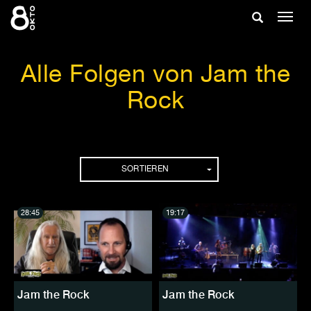
Zum
Suche
Navig
Inhalt
ein-/
springen
ein-/ausble
Alle Folgen von Jam the
Rock
Folgen
SORTIEREN
28:45
19:17
Jam the Rock
Jam the Rock