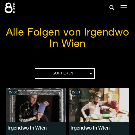
Zum
Suche
Navig
Inhalt
ein-/
springen
ein-/ausble
Alle Folgen von Irgendwo
In Wien
Folgen
SORTIEREN
27:00
27:01
Irgendwo In Wien
Irgendwo In Wien