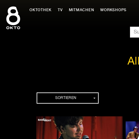
Zum
Inhalt
OKTOTHEK
TV
MITMACHEN
WORKSHOPS
springen
SU
Al
Folgen
SORTIEREN