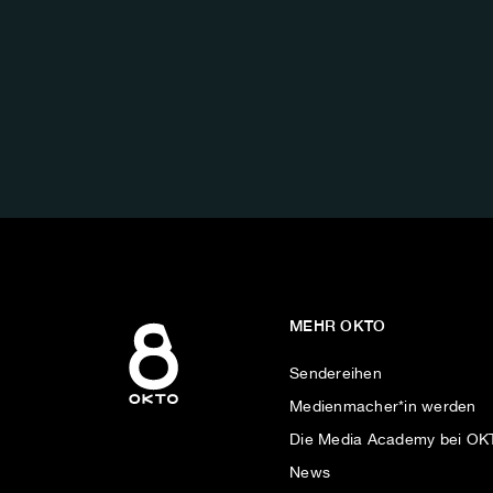
FOLGE
UNS
AUF:
MEHR OKTO
Sendereihen
Medienmacher*in werden
Die Media Academy bei O
News