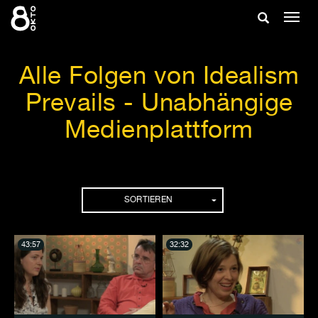
Zum
Suche
Navig
Inhalt
ein-/
springen
ein-/ausble
Alle Folgen von Idealism
Prevails - Unabhängige
Medienplattform
Folgen
SORTIEREN
43:57
32:32