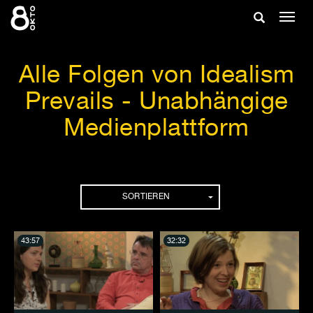
Zum
Suche
Navig
Inhalt
ein-/
springen
ein-/ausble
Alle Folgen von Idealism
Prevails - Unabhängige
Medienplattform
Folgen
SORTIEREN
43:57
32:32