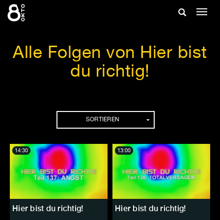
Zum
Suche
Navig
Inhalt
ein-/
springen
ein-/ausble
Alle Folgen von Hier bist
du richtig!
Folgen
SORTIEREN
14:30
13:00
Hier bist du richtig!
Hier bist du richtig!