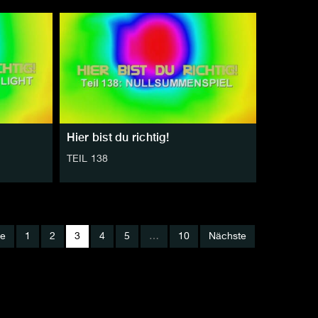
Hier bist du richtig!
TEIL 138
ge
1
2
3
4
5
…
10
Nächste