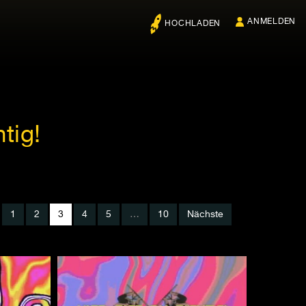
ANMELDEN
HOCHLADEN
tig!
1
2
3
4
5
…
10
Nächste