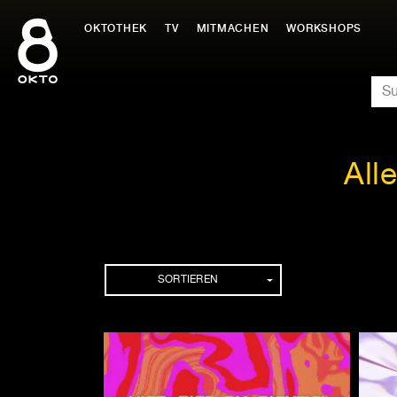
Zum
Inhalt
OKTOTHEK
TV
MITMACHEN
WORKSHOPS
springen
SU
All
Folgen
SORTIEREN