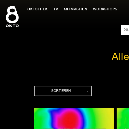
Zum
Inhalt
OKTOTHEK
TV
MITMACHEN
WORKSHOPS
springen
SU
All
Folgen
SORTIEREN