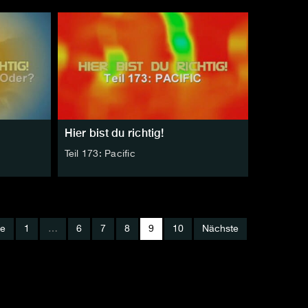
Hier bist du richtig!
Teil 173: Pacific
ge
1
…
6
7
8
9
10
Nächste