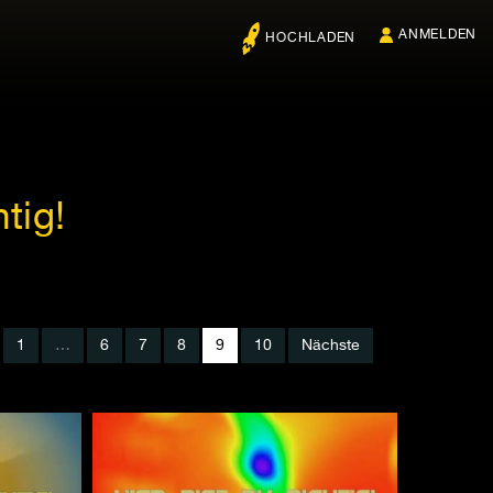
ANMELDEN
HOCHLADEN
tig!
1
…
6
7
8
9
10
Nächste