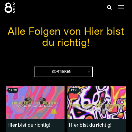
Zum
Suche
Navig
Inhalt
ein-/
springen
ein-/ausble
Alle Folgen von Hier bist
du richtig!
Folgen
SORTIEREN
14:30
13:25
Hier bist du richtig!
Hier bist du richtig!