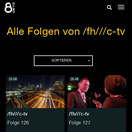
Zum
Suche
Navig
Inhalt
ein-/
springen
ein-/ausble
Alle Folgen von /fh///c-tv
Folgen
SORTIEREN
25:58
26:48
/fh///c-tv
/fh///c-tv
Folge 126
Folge 127