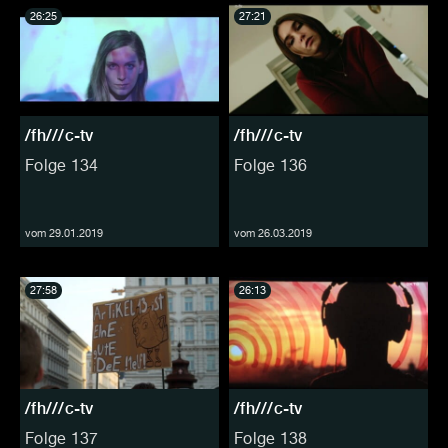
26:25
27:21
/fh///c-tv
/fh///c-tv
Folge 134
Folge 136
vom 29.01.2019
vom 26.03.2019
27:58
26:13
/fh///c-tv
/fh///c-tv
Folge 137
Folge 138