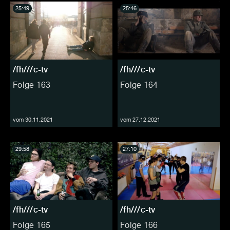
25:49
25:46
/fh///c-tv
/fh///c-tv
Folge 163
Folge 164
vom 30.11.2021
vom 27.12.2021
29:58
27:10
/fh///c-tv
/fh///c-tv
Folge 165
Folge 166