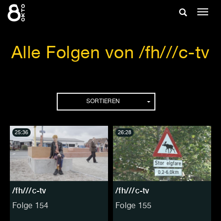
Zum
Suche
Navig
Inhalt
ein-/
springen
ein-/ausble
Alle Folgen von /fh///c-tv
Folgen
SORTIEREN
25:36
26:28
/fh///c-tv
/fh///c-tv
Folge 154
Folge 155