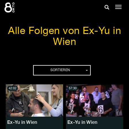
Zum
Suche
Navig
Inhalt
ein-/
springen
ein-/ausble
Alle Folgen von Ex-Yu in
Wien
Folgen
SORTIEREN
42:02
57:30
Ex-Yu in Wien
Ex-Yu in Wien