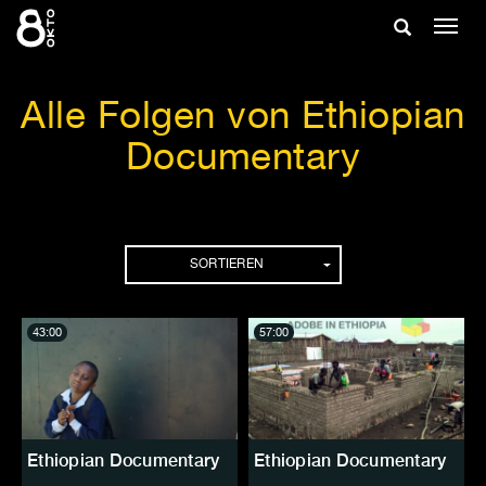
Zum
Suche
Navig
Inhalt
ein-/
springen
ein-/ausble
Alle Folgen von Ethiopian
Documentary
Folgen
SORTIEREN
43:00
57:00
Ethiopian Documentary
Ethiopian Documentary