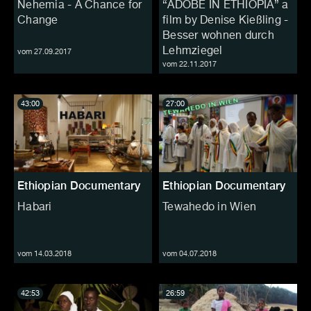
Nehemia - A Chance for
“ADOBE IN ETHIOPIA” a
Change
film by Denise Kießling -
Besser wohnen durch
Lehmziegel
vom 27.09.2017
vom 22.11.2017
43:00
27:00
Ethiopian Documentary
Ethiopian Documentary
Habari
Tewahedo in Wien
vom 14.03.2018
vom 04.07.2018
42:53
26:59