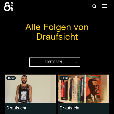
Zum
Suche
Navig
Inhalt
ein-/
springen
ein-/ausble
Alle Folgen von
Draufsicht
Folgen
SORTIEREN
15:00
14:40
Draufsicht
Draufsicht