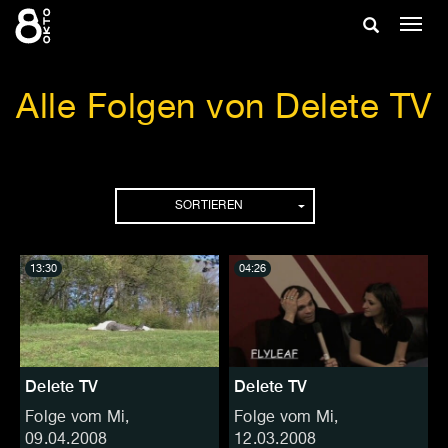
Zum
Suche
Navig
Inhalt
ein-/
springen
ein-/ausble
Alle Folgen von Delete TV
Folgen
SORTIEREN
13:30
04:26
Delete TV
Delete TV
Folge vom Mi,
Folge vom Mi,
09.04.2008
12.03.2008