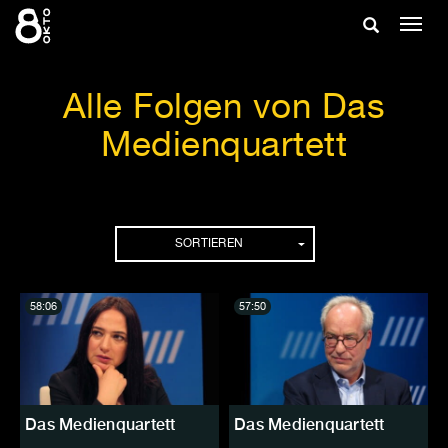
Zum
Suche
Navig
Inhalt
ein-/
springen
ein-/ausble
Alle Folgen von Das
Medienquartett
Folgen
SORTIEREN
58:06
57:50
Das Medienquartett
Das Medienquartett