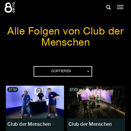
Zum
Suche
Navig
Inhalt
ein-/
springen
ein-/ausble
Alle Folgen von Club der
Menschen
Folgen
SORTIEREN
27:52
27:03
Club der Menschen
Club der Menschen