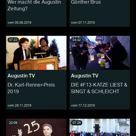
Wer macht die Augustin
Günther Brus
Zeitung?
vom 05.06.2019
vom 07.11.2019
07:22
04:42
Augustin TV
Augustin TV
Dr. Karl-Renner-Preis
DIE #F13-KATZE LIEST &
2019
SINGT & SCHLEICHT
vom 29.11.2019
vom 17.12.2019
22:09
07:28