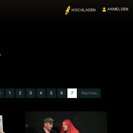
ANMELDEN
HOCHLADEN
V
e
1
2
3
4
5
6
7
Nächste