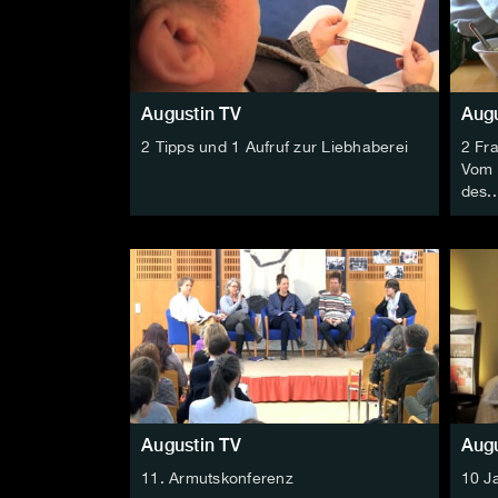
Augustin TV
Augu
2 Tipps und 1 Aufruf zur Liebhaberei
2 Fr
Vom 
des..
Augustin TV
Augu
11. Armutskonferenz
10 J