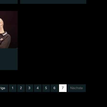
rige
1
2
3
4
5
6
7
Nächste