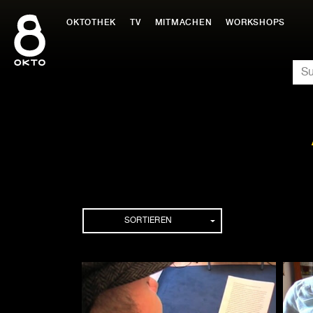
Zum
Inhalt
OKTOTHEK
TV
MITMACHEN
WORKSHOPS
springen
SU
Folgen
SORTIEREN