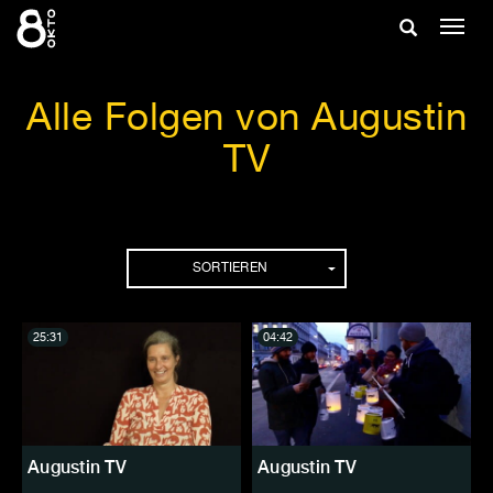
Zum
Suche
Navig
Inhalt
ein-/
springen
ein-/ausble
Alle Folgen von Augustin
TV
Folgen
SORTIEREN
25:31
04:42
Augustin TV
Augustin TV