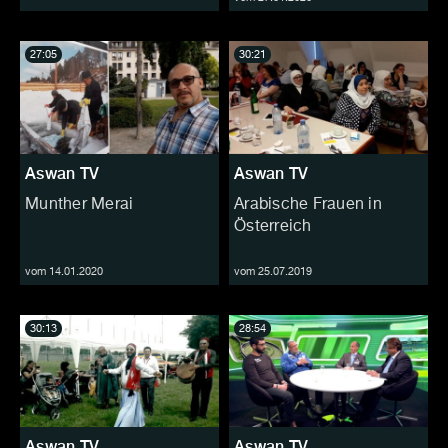
27:05
30:21
Aswan TV
Aswan TV
Munther Merai
Arabische Frauen in
Österreich
vom 14.01.2020
vom 25.07.2019
30:13
28:54
Aswan TV
Aswan TV