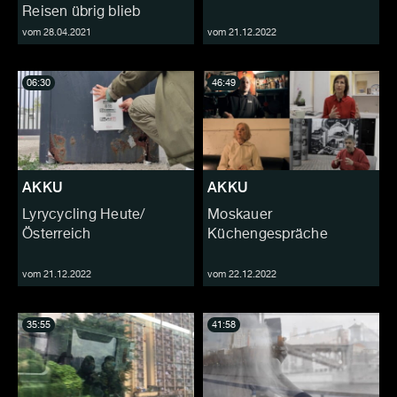
Reisen übrig blieb
vom 28.04.2021
vom 21.12.2022
06:30
46:49
AKKU
AKKU
Lyrycycling Heute/
Moskauer
Österreich
Küchengespräche
vom 21.12.2022
vom 22.12.2022
35:55
41:58