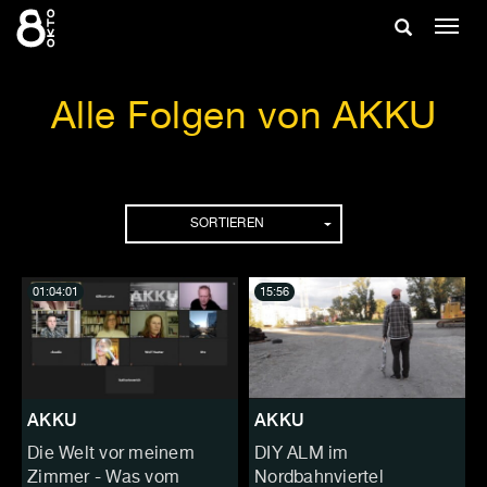
Zum
Suche
Navig
Inhalt
ein-/
springen
ein-/ausble
Alle Folgen von AKKU
Folgen
SORTIEREN
01:04:01
15:56
AKKU
AKKU
Die Welt vor meinem
DIY ALM im
Zimmer - Was vom
Nordbahnviertel