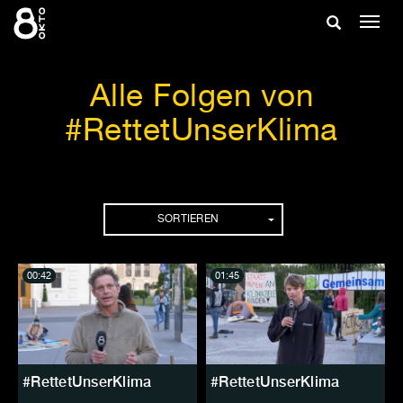
Zum
Suche
Navig
Inhalt
ein-/
springen
ein-/ausble
Alle Folgen von
#RettetUnserKlima
Folgen
SORTIEREN
00:42
01:45
#RettetUnserKlima
#RettetUnserKlima