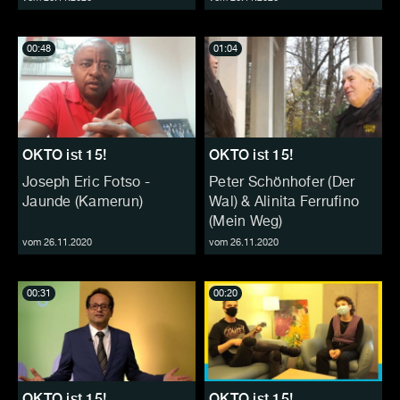
00:48
01:04
OKTO ist 15!
OKTO ist 15!
Joseph Eric Fotso -
Peter Schönhofer (Der
Jaunde (Kamerun)
Wal) & Alinita Ferrufino
(Mein Weg)
vom 26.11.2020
vom 26.11.2020
00:31
00:20
OKTO ist 15!
OKTO ist 15!