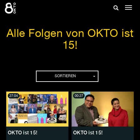
Zum
Suche
Navig
Inhalt
ein-/
springen
ein-/ausble
Alle Folgen von OKTO ist
15!
Folgen
SORTIEREN
27:04
00:27
OKTO ist 15!
OKTO ist 15!