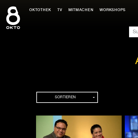
Zum
Inhalt
OKTOTHEK
TV
MITMACHEN
WORKSHOPS
springen
SU
Folgen
SORTIEREN