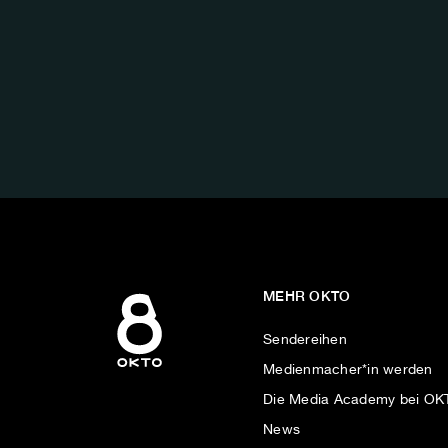
FOLGE
UNS
AUF:
MEHR OKTO
Sendereihen
Medienmacher*in werden
Die Media Academy bei O
News