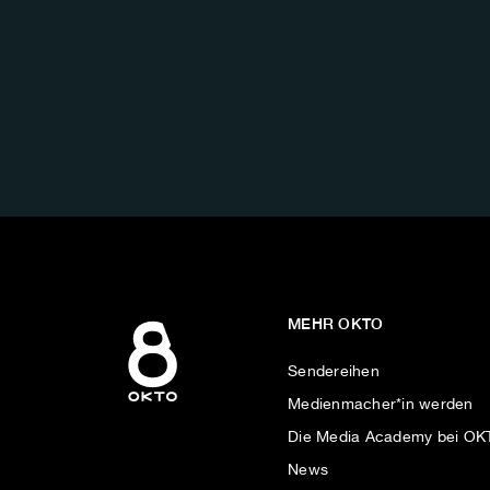
FOLGE
UNS
AUF:
MEHR OKTO
Sendereihen
Medienmacher*in werden
Die Media Academy bei O
News