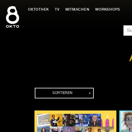
Zum
Inhalt
OKTOTHEK
TV
MITMACHEN
WORKSHOPS
springen
SU
Folgen
SORTIEREN