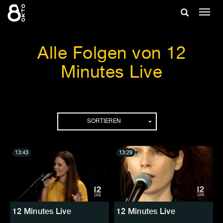
Zum
Suche
Navig
Inhalt
ein-/
springen
ein-/ausble
Alle Folgen von 12
Minutes Live
Folgen
SORTIEREN
13:43
13:29
12 Minutes Live
12 Minutes Live