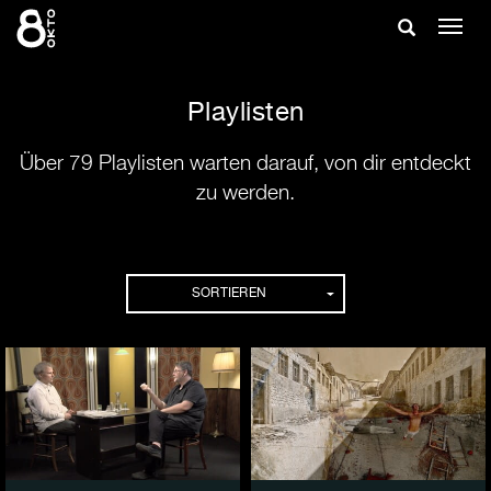
Zum
Suche
Navig
Inhalt
ein-/
springen
ein-/ausble
Playlisten
Über 79 Playlisten warten darauf, von dir entdeckt
zu werden.
Playlisten
SORTIEREN