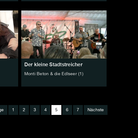
Der kleine Stadtstreicher
Monti Beton & die Edlseer (1)
ge
1
2
3
4
5
6
7
Nächste