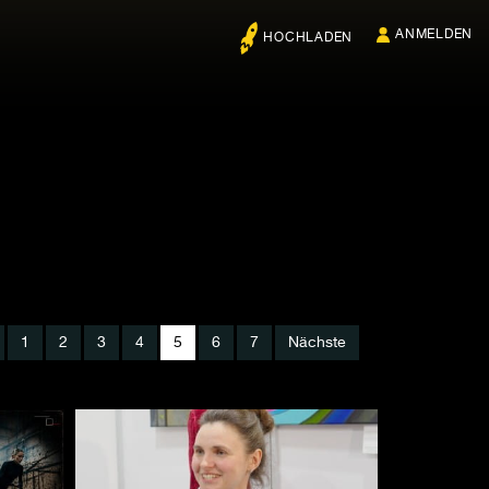
ANMELDEN
HOCHLADEN
1
2
3
4
5
6
7
Nächste