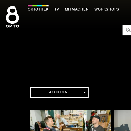
Zum
Inhalt
OKTOTHEK
TV
MITMACHEN
WORKSHOPS
springen
SU
Episoden
SORTIEREN